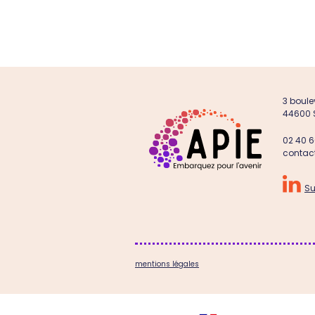
3 boule
44600 
02 40 6
contac

Su
mentions légales