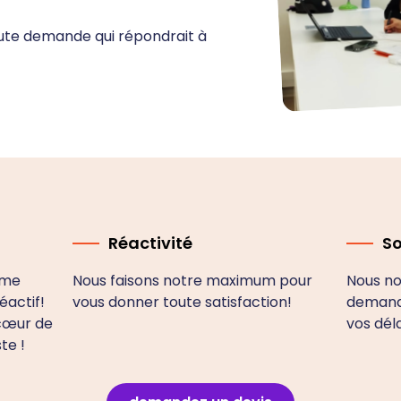
ute demande qui répondrait à
Réactivité
S
mme
Nous faisons notre maximum pour
Nous no
éactif!
vous donner toute satisfaction!
demande
cœur de
vos déla
ste !