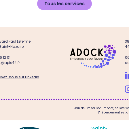
Tous les services
vard Paul Leferme
38
Saint-Nazaire
44
6 12 01
06
t@apie44.fr
c
ivez-nous sur Linkedin
Afin de limiter son impact, ce site 
L'hébergement est al