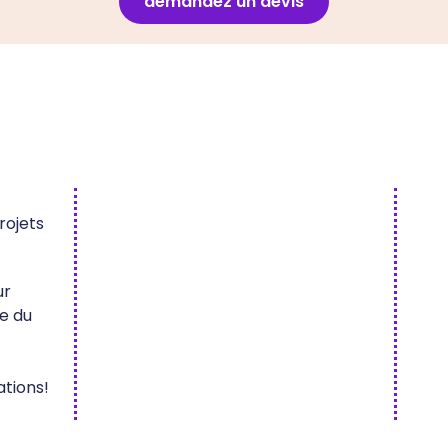
demandez un devis
rojets
ur
te du
ations!