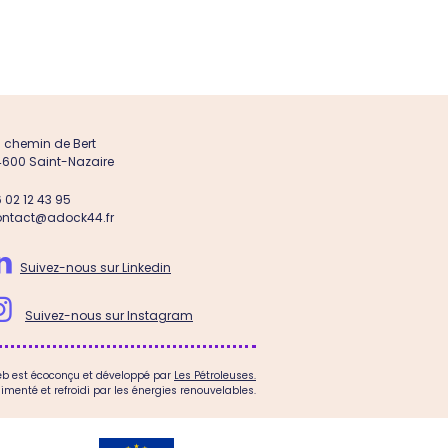
 chemin de Bert
600 Saint-Nazaire
 02 12 43 95
ontact@adock44.fr

Suivez-nous sur Linkedin

Suivez-nous sur Instagram
web est écoconçu et développé par
Les Pétroleuses.
imenté et refroidi par les énergies renouvelables.